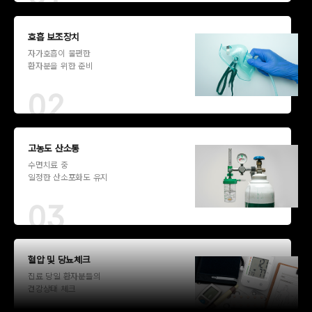
호흡 보조장치
자가호흡이 불편한
환자분을 위한 준비
고농도 산소통
수면치료 중
일정한 산소포화도 유지
혈압 및 당뇨체크
진료 당일 환자분들의
건강상태 체크