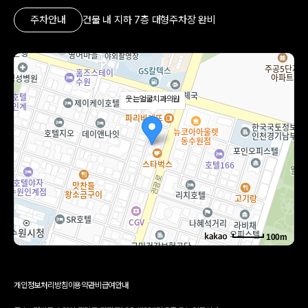
주차안내
건물 내 지하 7층 대형주차장 완비
웃는얼굴치과의원
100m
로드뷰
길찾기
지도 크게 보기
개인정보처리방침
이용약관
비급여안내
주소
경기 수원시 팔달구 권광로 199 세영빌딩 5층 503호
전화
031-231-2879