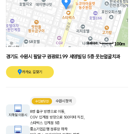
100m
경기도 수원시 팔달구 권광로199 세영빌딩 5층 웃는얼굴치과
카카오 길찾기
수원시청역
수인분당선
8번 출구 방면으로 이동,
지하철 이용시
CGV 인계점 방향으로 500미터 직진,
스타벅스 인계점 5층
중소기업은행 정류장 하차