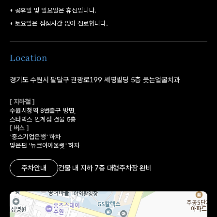
* 공휴일 및 일요일은 휴진입니다.
* 토요일은 점심시간 없이 진료힙니다.
Location
경기도 수원시 팔달구 권광로199
세영빌딩 5층 웃는얼굴치과
[ 지하철 ]
수원시청역 8번출구 방면,
스타벅스 인계점 건물 5층
[ 버스 ]
'중소기업은행' 하차
맞은편 '뉴코아아울렛' 하차
주차안내
건물 내 지하 7층 대형주차장 완비