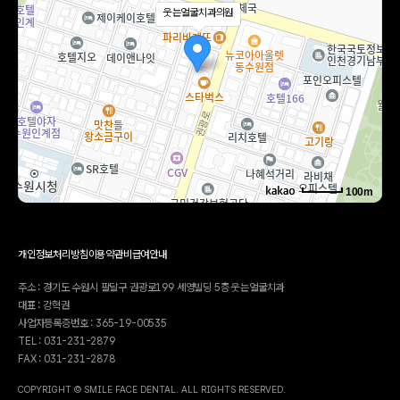
웃는얼굴치과의원
100m
로드뷰
길찾기
지도 크게 보기
개인정보처리방침
이용약관
비급여안내
주소
경기 수원시 팔달구 권광로 199 세영빌딩 5층 503호
전화
031-231-2879
주소 : 경기도 수원시 팔달구 권광로199 세영빌딩 5층 웃는얼굴치과
대표 : 강혁권
사업자등록증번호 : 365-19-00535
TEL : 031-231-2879
FAX : 031-231-2878
COPYRIGHT © SMILE FACE DENTAL. ALL RIGHTS RESERVED.